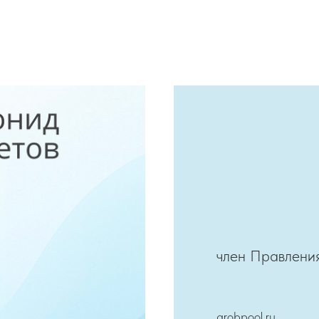
член Правлени
arobpool.ru