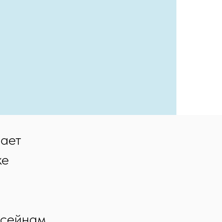
ает
же
сейнам,