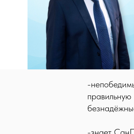
-непобедим
правильную 
безнадёжны
-знает Сан