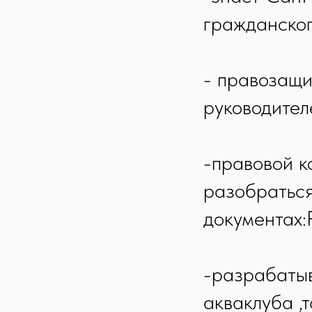
гражданског
- правозащи
руководител
-правовой к
разобраться
документах:
-разрабатыв
акваклуба ,