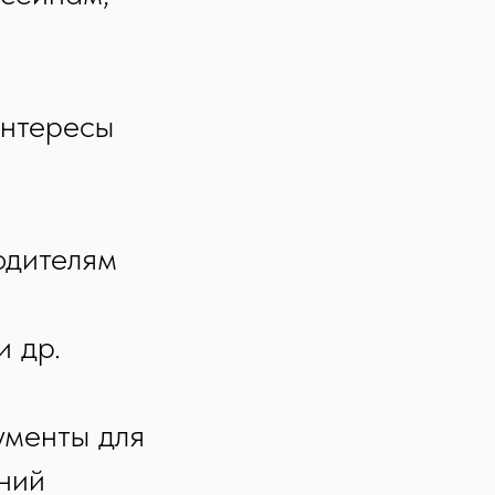
а
интересы
одителям
и др.
ументы для
аний